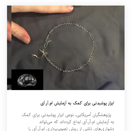
ابزار پوشیدنی برای کمک به آزمایش ام‌.آر.آی
پژوهشگران آمریکایی، نوعی ابزار پوشیدنی برای کمک
به آزمایش ام‌.آر.آی ابداع کرده‌اند که می‌تواند
دشواری‌های ناشی از روش تصویربرداری ام‌.آر.آی را