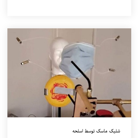
شلیک ماسک توسط اسلحه