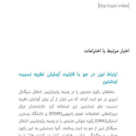
[bbp-topic-index]
اخبار مرتبط با اختراعات
ارتباط لیزر در جو با قابلیت آزمایش نظریه نسبیت
اینشتین
محققان رکورد جدیدی را در زمینه پایدارترین انتقال سیگنال
لیزری در جو ثبت کردند که می توان از آن برای آزمایش نظریه
نسبیت عام اینشتین نیز استفاده کرد. دانشمندان مرکز
بین‌المللی تحقیقات نجوم رادیویی(ICRAR) و دانشگاه وسترن
استرالیا(UWA) رکورد جهانی جدیدی را در زمینه پایدارترین انتقال
سیگنال لیزر از جو به ثبت رساندند. آنها دستیابی به این رکورد
جهانی و چگونگی ترکیب فناوری "تثبیت کننده فاز" را با