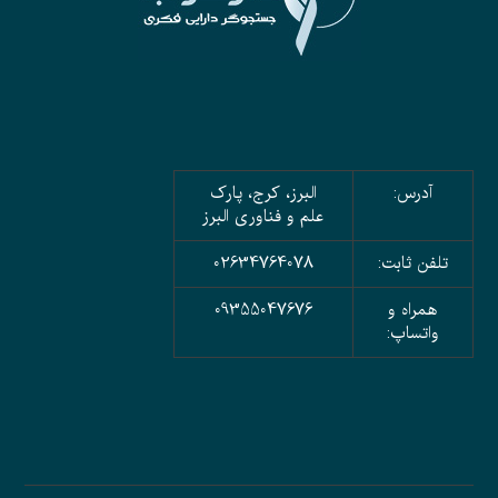
آدرس:
البرز، کرج، پارک
علم و فناوری البرز
تلفن ثابت:
02634764078
همراه و
09355047676
واتساپ: