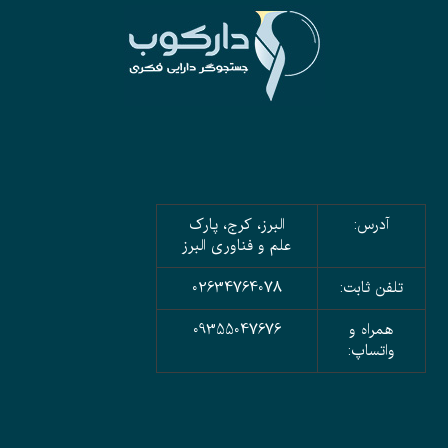
آدرس:
البرز، کرج، پارک
علم و فناوری البرز
تلفن ثابت:
02634764078
همراه و
09355047676
واتساپ: