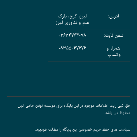
آدرس:
البرز، کرج، پارک
علم و فناوری البرز
تلفن ثابت:
02634764078
همراه و
09355047676
واتساپ:
حق کپی رایت اطلاعات موجود در این پایگاه برای موسسه نوفن حامی البرز
محفوظ می باشد.
سیاست های حفظ حریم خصوصی
این پایگاه را مطالعه فرمایید.