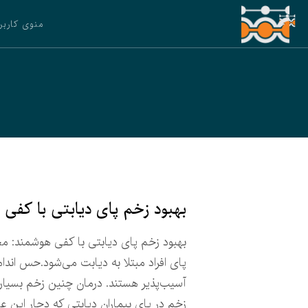
منوی کاربر
بهبود زخم پای دیابتی با کفی
بهبود زخم پای دیابتی با کفی هوشمند: مح
پای افراد مبتلا به دیابت می‌شود.حس اندام
آسیب‌پذیر هستند. درمان چنین زخم‌ بسیا
زخم در پای بیماران دیابتی که دچار این ع