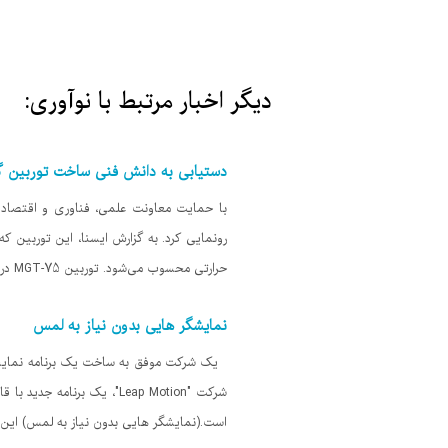
دیگر اخبار مرتبط با نوآوری:
دستیابی به دانش فنی ساخت توربین گازی با قابل
حرارتی محسوب می‌شود. توربین MGT-75 در سیکل ساده قادر به تولید ۲۲۲ مگاوات برق با راندمان ۳۹.۵ درصد و در سیکل ترکیبی توان تولید ۳۴۵ مگاوات برق
نمایشگر هایی بدون نیاز به لمس
شرکت "Leap Motion"، یک ب
است.(نمایشگر هایی بدون نیاز به لمس) این برنامه که "Touchfree" نام دارد، با 