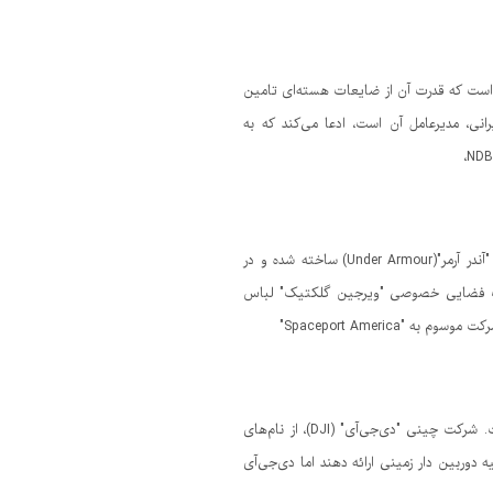
ی است که قدرت آن از ضایعات هسته‌ای تامین
پ حوزه انرژی موسوم به "NDB" که دکتر "نیما گل‌شریفی"(Nima Golsharifi)، دانشمند ایرانی، مدیرعامل آن است، ادعا می‌کند که به
شرکت فضایی خصوصی "ویرجین گلکتیک"(Virgin Galactic) از لباس فضایی جدید خلبانی خود که توسط شرکت تولید پوشاک "آندر آرمر"(Under Armour) ساخته شده و در
کت فضایی خصوصی "ویرجین گلکتیک" لباس
Spaceport Ameri"
شرکت چینی "دی‌جی‌آی" یک طرح ابتدایی برای ابداع یک وسیله نقلیه مجهز به دوربین ( پتنت آفرود دوربین‌دار ) ارائه داده است. شرکت چینی "دی‌جی‌آی" (DJI)، از نام‌های
وربین دار زمینی ارائه دهند اما دی‌جی‌آی