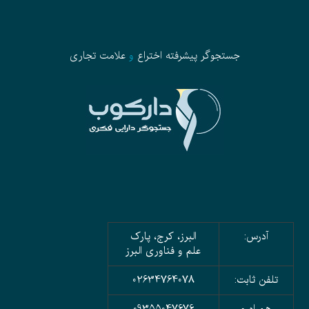
جستجوگر پیشرفته
اختراع
و
علامت تجاری
آدرس:
البرز، کرج، پارک
علم و فناوری البرز
تلفن ثابت:
02634764078