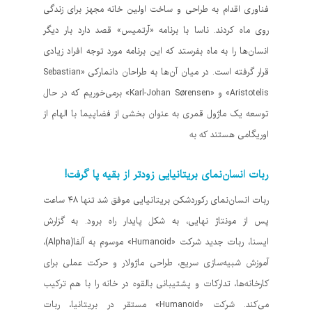
فناوری اقدام به طراحی و ساخت اولین خانه مجهز برای زندگی
روی ماه کردند. ناسا با برنامه «آرتمیس» قصد دارد بار دیگر
انسان‌ها را به ماه بفرستد که این برنامه مورد توجه افراد زیادی
قرار گرفته است. در میان آن‌ها به طراحان دانمارکی «Sebastian
Aristotelis» و «Karl-Johan Sørensen» برمی‌خوریم که در حال
توسعه یک ماژول قمری به عنوان بخشی از فضاپیما با الهام از
اوریگامی هستند که به
ربات انسان‌نمای بریتانیایی زودتر از بقیه پا گرفت!
ربات انسان‌نمای رکوردشکن بریتانیایی موفق شد تنها ۴۸ ساعت
پس از مونتاژ نهایی، به شکل پایدار راه برود. به گزارش
ایسنا، ربات جدید شرکت «Humanoid» موسوم به آلفا(Alpha)،
آموزش شبیه‌سازی سریع، طراحی ماژولار و حرکت عملی برای
کارخانه‌ها، تدارکات و پشتیبانی بالقوه در خانه را با هم ترکیب
می‌کند. شرکت «Humanoid» مستقر در بریتانیا، ربات