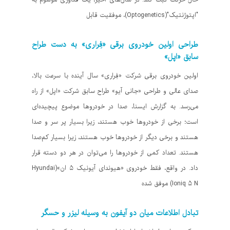
"اپتوژنتیک"(Optogenetics)، موفقیت قابل
طراحی اولین خودروی برقی «فِراری» به دست طراح
سابق «اپل»
اولین خودروی برقی شرکت «فِراری» سال آینده با سرعت بالا،
صدای عالی و طراحی «جانی آیو» طراح سابق شرکت «اپل» از راه
می‌رسد. به گزارش ایسنا، صدا در خودروها موضوع پیچیده‌ای
است؛ برخی از خودروها خوب هستند، زیرا بسیار پر سر و صدا
هستند و برخی دیگر از خودروها خوب هستند، زیرا بسیار کم‌صدا
هستند. تعداد کمی از خودروها را می‌توان در هر دو دسته قرار
داد. در واقع، فقط خودروی «هیوندای آیونیک ۵ ان»(Hyundai
Ioniq ۵ N) موفق شده
تبادل اطلاعات میان دو آیفون به وسیله لیزر و حسگر