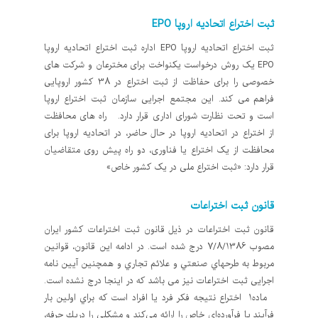
ثبت اختراع اتحادیه اروپا EPO
ثبت اختراع اتحادیه اروپا EPO اداره ثبت اختراع اتحادیه اروپا
EPO یک روش درخواست یکنواخت برای مخترعان و شرکت های
خصوصی را برای حفاظت از ثبت اختراع در 38 کشور اروپایی
فراهم می کند. این مجتمع اجرایی سازمان ثبت اختراع اروپا
است و تحت نظارت شورای اداری قرار دارد. راه های محافظت
از اختراع در اتحادیه اروپا در حال حاضر، در اتحادیه اروپا برای
محافظت از یک اختراع یا فناوری، دو راه پیش روی متقاضیان
قرار دارد: «ثبت اختراع ملی در یک کشور خاص»
قانون ثبت اختراعات
قانون ثبت اختراعات در ذیل قانون ثبت اختراعات کشور ایران
مصوب 7/8/1386 درج شده است. در ادامه این قانون، قوانین
مربوط به طرحهاي صنعتي و علائم تجاري و همچنین آیین نامه
اجرایی ثبت اختراعات نیز می باشد که در اینجا درج نشده است.
ماده1 اختراع نتيجه فكر فرد يا افراد است كه براي اولين بار
فرآيند يا فرآورده‌اي خاص را ارائه مي‌كند و مشكلي را دريك حرفه‌،