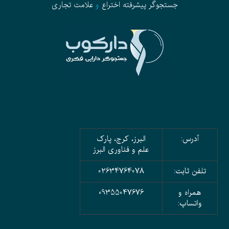
جستجوگر پیشرفته
اختراع
و
علامت تجاری
آدرس:
البرز، کرج، پارک
علم و فناوری البرز
تلفن ثابت:
02634764078
همراه و
09355047676
واتساپ: