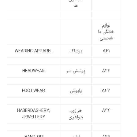
ها
لوازم
خانگی با
شخصی
A41
پوشاک
WEARING APPAREL
A42
پوشش سر
HEADWEAR
A43
پاپوش
FOOTWEAR
A44
خرازی،
HABERDASHERY;
جواهری
JEWELLERY