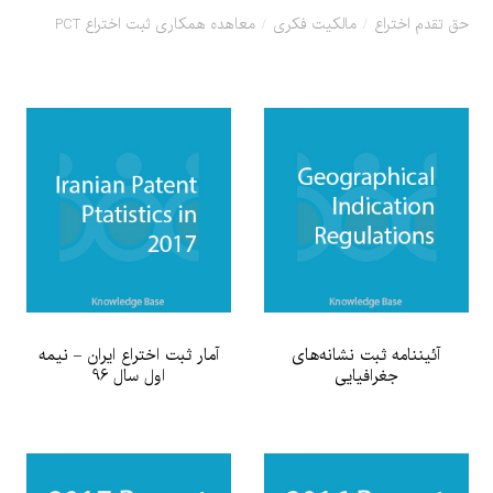
حق تقدم اختراع
مالکیت فکری
معاهده همکاری ثبت اختراع PCT
آئين‎نامه ثبت نشانه‌های
آمار ثبت اختراع ایران – نیمه
جغرافيايی
اول سال 96