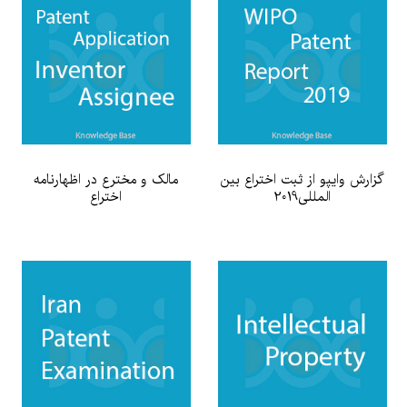
گزارش وایپو از ثبت اختراع بین
مالک و مخترع در اظهارنامه
المللی2019
اختراع