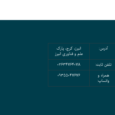
آدرس:
البرز، کرج، پارک
علم و فناوری البرز
تلفن ثابت:
02634764078
همراه و
09355047676
واتساپ: