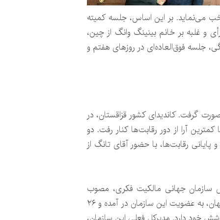
 رأی‌گیری و معرفی فرد منتخب می‌نماید. بر این اساس، جلسه کمیته
گی در تاریخ چهارم مارس سال جاری میلادی تشکیل شد و آقای دارن تانگ از سنگاپور، با کسب 55 رأی و غلبه بر خانم بینینگ وانگ از چین،
، جلسه فوق‌العاده‌ای در روزهای هفتم و
ورت گرفت. کاندیدای کشور قزاقستان، در
کمترین آرا از دور رقابت‌ها کنار رفت. دو
و پایانی رقابت‌ها، با حضور آقای تانگ از
سیس سازمان جهانی مالکیت فکری، مصوب
چهاردهم جولای سال ۱۹۶۷ میلادی در اجلاس استکهلم، کار خود را آغاز نموده است. در حال حاضر، ۱۹۱ کشور جهان، به عضویت این سازمان در آمده و ۲۶
 و پروتکل مادرید را تحت پوشش خود دارد. مدیرکل فعلی این سازمان،