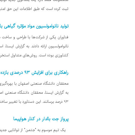
سامسونگ قصد دارد یک بلندگوی جدید تولید 
ثبت کرده است که طبق اطلاعات این حق امتیا
تولید نانوامولسیون مواد مؤثره گیاهی با
نانوامولسیون ارائه دادند. به گزارش ایسنا،
کشاورزی بوده است. روش‌های متداول استخراج، 
راهکاری برای افزایش ۹۳ درصدی بازده آب‌شیرین‌کن‌ها
به گزارش ایسنا، محققان دانشگاه صنعتی اصفه
۹۳ درصد برسانند. این دستاورد با تغییر ساختار سطح غشاهای پلی‌وینیلیدن فلوراید (PVDF) و افزودن نانوذرات کربن حاصل شده است؛ سطحی متخلخل و خشن که نور
پرواز جت بالدار در کنار هواپیما
یک تیم موسوم به "جتمن" از توانایی جدید پرو