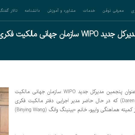
ی
معرفی نوفَن
خدمات
مشاوره و آموزش
دانشنامه
تالار گفتگو
رکل جدید WIPO سازمان جهانی مالکیت فکری
پوری، به‌عنوان پنجمین مدیرکل جدید WIPO سازمان جهانی مالکیت
فکری انتخاب شد. «دارن تانگپ (Daren Tang) که در حال حاضر مدیر اجرایی دفتر مالکیت فکری
سنگاپور (IPOS) است، با کسب ۵۵ رأی از کمیته هماهنگی وایپو، خانم «بینینگ وانگ (Binying Wang)