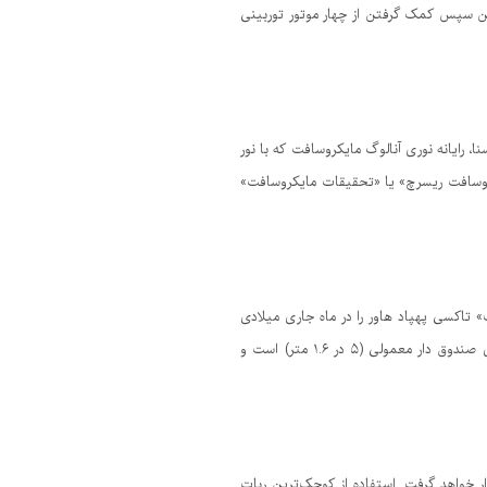
قطه عطف دیگری در برخاستن از زمین سپس کمک گرفتن از چهار موتور توربینی
یع‌تر و کارآمدتر اجرا کند. به گزارش ایسنا، رایانه نوری آنالوگ مایکروسافت که با نور
آی‌ای، بخش «مایکروسافت ریسرچ» یا «تحقیقات مایکروسافت»
تاکسی پهپاد هاور را در ماه جاری میلادی
آزمایش کرده است. این وسیله نقلیه می‌تواند مسافر و محموله را حمل و جابه جا کند. این پهپاد تاکسی پرنده به اندازه یک خودروی صندوق دار معمولی (۵ در ۱.۶ متر) است و
ر خواهد گرفت. استفاده از کوچک‌ترین ربات