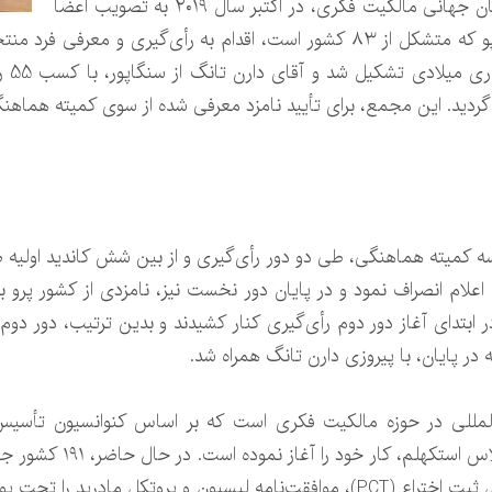
روند نامزدی و انتصاب مدیرکل جدید سازمان جهانی مالکیت فکری، در اکتبر سال ۲۰۱۹ به تصویب اعضا
رسید و بر اساس آن، کمیته هماهنگی وایپو که متشکل از ۸۳ کشور است، اقدام به
هماهن
دید. این مجمع، برای تأیید نامزد معرفی شده از سوی کمیته هماهنگی
 کمیته هماهنگی، طی دو دور رأی‌گیری و از بین شش کاندید اولیه ص
اعلام انصراف نمود و در پایان دور نخست نیز، نامزدی از کشور پرو با 
در ابتدای آغاز دور دوم رأی‌گیری کنار کشیدند و بدین ترتیب، دور دوم 
 در پایان، با پیروزی دارن تانگ همراه شد.
ین‌المللی در حوزه مالکیت فکری است که بر اساس کنوانسیون تأ
معاهده بین‌المللی، از جمله پیمان همکاری ثبت اختراع (PCT)، موافقت‌نامه لیسبون