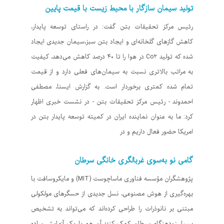
تولید سیمان سازگار با محیط زیست با قیمت پایین
رئیس مرکز تحقیقات بتن گفت: در راستای توسعه پایدار،
کاهش گازهای گلخانه‌ای و ایجاد بتن سبز،سیمان جدیدی ایجاد
شده که تولید Co۲ در هوا را تا ۴۰ درصد کاهش می‌دهد، کیفیت
به مراتب بالاتری نسبت به سیمان‌های فعلی دارد و از قیمت
تمام شده کمتری برخوردار است. به گزارش ایسنا، مصطفی
احمدوند - رئیس مرکز تحقیقات بتن - در نشست خبری اظهار
کرد: ما به عنوان نماینده ایران در کمیته توسعه پایدار بتن در
امریکا حضور فعال داریم و در
گامی نو به‌سوی غربالگری خانگی سرطان
پژوهشگران مؤسسه فناوری ماساچوست (MIT) و مایکروسافت با
بهره‌گیری از هوش مصنوعی، نسل جدیدی از حسگرهای مولکولی
مبتنی بر نانوذرات را طراحی کرده‌اند که می‌تواند به تشخیص
بسیار زودهنگام سرطان کمک کند؛ آن هم با یک آزمایش ساده