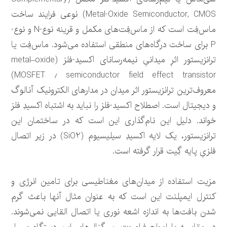
Metal-Oxide Semiconductor, CMOS) نوعی فرایند ساخت
ماس‌فِت است که از ماس‌فِت‌های مکمل و قرینه نوع-N و نوع-
P برای ساخت درگاه‌های منطقی استفاده می‌شود. ماس‌فِت یا
ترانزیستور اثرِ میدانیِ نیمه‌رسانای اکسید-فلز (metal–oxide
semiconductor field effect transistor ٫ MOSFET)
معروف‌ترین ترانزیستور اثر میدان در مدارهای الکترونیک آنالوگ
و دیجیتال است. اصطلاح اکسید-فلز را نباید به اشتباه اکسیدِ فلز
خواند. دلیل این نام‌گذاری این است که در ساختمان این
ترانزیستور، یک لایه اکسیدِ سیلیسیوم (SiO2) در زیر اتصال
فلزیِ پایه گِیت قرار گرفته است.
مزیت استفاده از میدان‌های مغناطیسی برای تامین انرژی و
کنترل ایمپلنت این است که به عنوان مثال آنها باعث گرم
شدن بافت‌ها به اندازه اشعه نوری یا اتصال القایی نمی‌شوند.