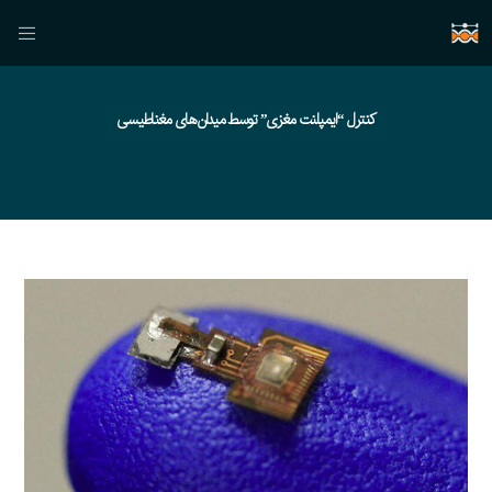
کنترل “ایمپلنت مغزی” توسط میدان‌های مغناطیسی