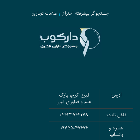
جستجوگر پیشرفته
اختراع
و
علامت تجاری
آدرس:
البرز، کرج، پارک
علم و فناوری البرز
تلفن ثابت:
02634764078
همراه و
09355047676
واتساپ: