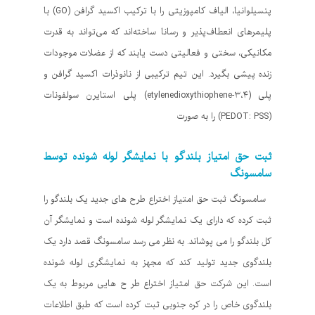
پنسیلوانیا، الیاف کامپوزیتی را با ترکیب اکسید گرافن (GO) با
پلیمرهای انعطاف‌پذیر و رسانا ساخته‌اند که می‌تواند به قدرت
مکانیکی، سختی و فعالیتی دست یابند که از عضلات موجودات
زنده پیشی بگیرد. این تیم ترکیبی از نانوذرات اکسید گرافن و
پلی (۳،۴-etylenedioxythiophene) پلی استایرن سولفونات
(PEDOT: PSS) را به صورت
ثبت حق امتیاز بلندگو با نمایشگر لوله شونده توسط
سامسونگ
سامسونگ ثبت حق امتیاز اختراع طرح های جدید یک بلندگو را
ثبت کرده که دارای یک نمایشگر لوله شونده است و نمایشگر آن
کل بلندگو را می پوشاند. به نظر می رسد سامسونگ قصد دارد یک
بلندگوی جدید تولید کند که مجهز به نمایشگری لوله شونده
است. این شرکت حق امتیاز اختراع طر ح هایی مربوط به یک
بلندگوی خاص را در کره جنوبی ثبت کرده است که طبق اطلاعات