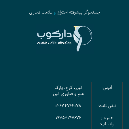
جستجوگر پیشرفته
اختراع
و
علامت تجاری
آدرس:
البرز، کرج، پارک
علم و فناوری البرز
تلفن ثابت:
02634764078
همراه و
09355047676
واتساپ: