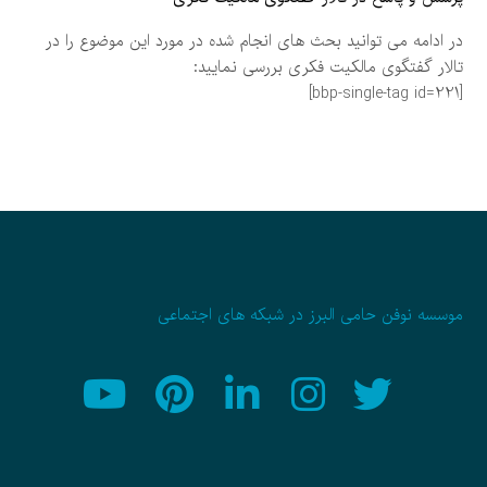
در ادامه می توانید بحث های انجام شده در مورد این موضوع را در
تالار گفتگوی مالکیت فکری بررسی نمایید:
[bbp-single-tag id=221]
موسسه نوفن حامی البرز در شبکه های اجتماعی