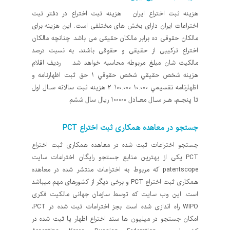
هزینه ثبت اختراع ایران هزینه ثبت اختراع در دفتر ثبت
اختراعات ایران دارای بخش های مختلفی است. این هزینه برای
مالکان حقوقی ده برابر مالکان حقیقی می باشد. چنانچه مالکان
اختراع ترکیبی از حقیقی و حقوقی باشند، به نسبت درصد
مالکیت شان مبلغ مربوطه محاسبه خواهد شد. ردیف اقلام
هزينه شخص حقيقي شخص حقوقي 1 حق ثبت اظهارنامه و
اظهارنامه تقسيمي 10.000 100.000 2 هزينه ثبت سالانه سـال اول
تا پنجـم، هـر سـال معـادل 100000 ريال سال ششم
جستجو در معاهده همکاری ثبت اختراع PCT
جستجو اختراعات ثبت شده در معاهده همکاری ثبت اختراع
PCT یکی از بهترین منابع جستجو رایگان اختراعات سایت
patentscope که مربوط به اختراعات منتشر شده در معاهده
همکاری ثبت اختراع PCT و برخی دیگر از کشورهای مهم میباشد
است. این وب سایت که توسط سازمان جهانی مالکیت فکری
WIPO راه اندازی شده است بجز اختراعات ثبت شده در PCT،
امکان جستجو در میلیون ها سند اختراع اظهار یا ثبت شده در