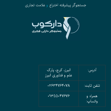
جستجوگر پیشرفته
اختراع
و
علامت تجاری
آدرس:
البرز، کرج، پارک
علم و فناوری البرز
تلفن ثابت:
02634764078
همراه و
09355047676
واتساپ: