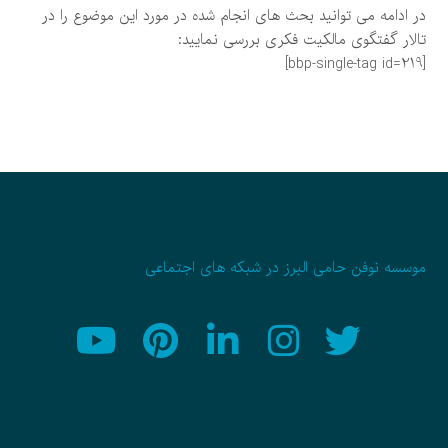
در ادامه می توانید بحث های انجام شده در مورد این موضوع را در
تالار گفتگوی مالکیت فکری بررسی نمایید:
[bbp-single-tag id=219]
موسسه نوفن حامی البرز در شبکه های اجتماعی