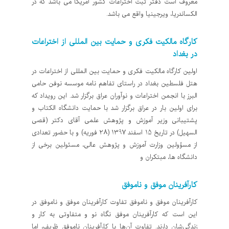
معروف است دفتر ثبت اختراعات کشور آمریکا می باشد که در
الکساندریا، ویرجینیا واقع می باشد.
کارگاه مالکیت فکری و حمایت بین المللی از اختراعات
در بغداد
اولین کارگاه مالکیت فکری و حمایت بین المللی از اختراعات در
هتل فلسطین بغداد در راستای تفاهم نامه موسسه نوفن حامی
البرز با انجمن اختراعات و نوآوران عراق برگزار شد. این رویداد که
برای اولین بار در عراق برگزار شد با حمایت دانشگاه الکتاب و
پشتیبانی وزیر آموزش و پژوهش علمی آقای دکتر (قصی
السهیل) در تاریخ 15 اسفند 1397 (28 فوریه) و با حضور تعدادی
از مسؤولین وزارت آموزش و پژوهش عالی، مسئولین برخی از
دانشگاه ها، مبتکران و
کارآفرینان موفق و ناموفق
کارآفرینان موفق و ناموفق تفاوت کارآفرینان موفق و ناموفق در
این است که کارآفرینان موفق نگاه نو و متفاوتی به کار و
زندگی‌شان دارند. تفاوت آن‌ها با کارآفرینان ناموفق ظریف، اما