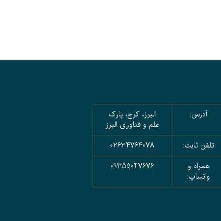
آدرس:
البرز، کرج، پارک
علم و فناوری البرز
تلفن ثابت:
02634764078
همراه و
09355047676
واتساپ: