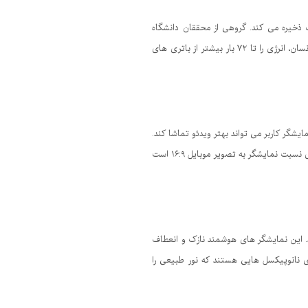
 ذخیره می کند. گروهی از محققان دانشگاه
میشیگان ساخت باتری های بیومورفیکی ساخته اند که به ربات ها کمک می کند تا به وسیله سیستمی شبیه ذخایر چربی در بدن انسان، انرژی را تا ۷۲ بار بیشتر از باتری های
شگر کاربر می تواند بهتر ویدئو تماشا کند.
نمایشگر این موبایل به سمت خارج امتداد می یابد و بزرگتر می شود. در این حق امتیاز شرکت سامسونگ توضیح داده که درحالت عادی نسبت نمایشگر به تصویر موبایل ۱۶:۹ است
 این نمایشگر های هوشمند نازک و انعطاف
ا حاوی نانوپیکسل هایی هستند که نور طبیعی را