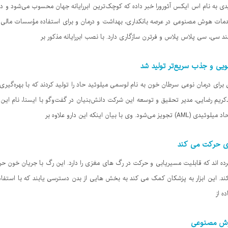
 به نام اس ایکس آئورورا خبر داده که کوچک‌ترین ابررایانه جهان محسوب می‌شود و در 
مل SX-Aurora TSUBASA AI ارائه خدمات هوش مصنوعی در عرصه بانکداری، بهداشت و درمان و برای استفاده مؤس
انند سی، سی پلاس پلاس و فرترن سازگاری دارد. با نصب ابررایانه مذکور بر
ویی و جذب سریع‌تر تولید شد
کریم رضایی، مدیر تحقیق و توسعه این شرکت دانش‌بنیان در گفت‌وگو با ایسنا، نام این د
ان اینکه این دارو علاوه بر
ی حرکت می کند
ده اند که قابلیت مسیریابی و حرکت در رگ های مغزی را دارد. این رگ با جریان خون ح
د. این ابزار به پزشکان کمک می کند به بخش هایی از بدن دسترسی یابند که با است
ه از
هوش مصنوعی