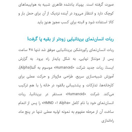
صورت گرفته است. پهپاد یادشده ظاهری شبیه به هواپیماهای
کوچک دارد و انتظار می‌رود در آینده نزدیک از آن برای حمل بار و
کالا استفاده شود و البته برای کسب مجوز هنوز باید
ربات انسان‌نمای بریتانیایی زودتر از بقیه پا گرفت!
ربات انسان‌نمای رکوردشکن بریتانیایی موفق شد تنها ۴۸ ساعت
پس از مونتاژ نهایی، به شکل پایدار راه برود. به گزارش
ایسنا، ربات جدید شرکت «Humanoid» موسوم به آلفا(Alpha)،
آموزش شبیه‌سازی سریع، طراحی ماژولار و حرکت عملی برای
کارخانه‌ها، تدارکات و پشتیبانی بالقوه در خانه را با هم ترکیب
می‌کند. شرکت «Humanoid» مستقر در بریتانیا، ربات
انسان‌نمای خود با نام کامل «HMND 01 Alpha» را پس از اتمام
ساخت آن از مرحله مفهوم به نمونه اولیه عملی تنها در پنج ماه،
راه‌اندازی