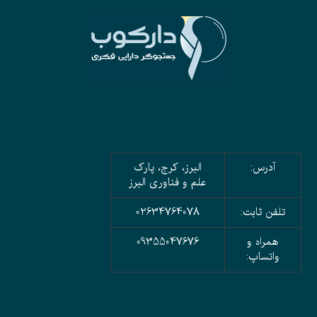
آدرس:
البرز، کرج، پارک
علم و فناوری البرز
تلفن ثابت:
02634764078
همراه و
09355047676
واتساپ: