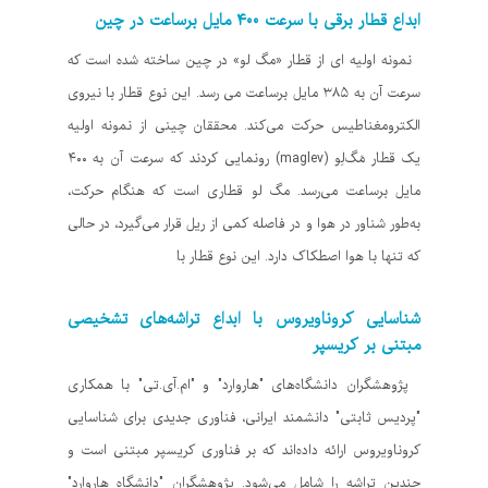
ابداع قطار برقی با سرعت ۴۰۰ مایل برساعت در چین
نمونه اولیه ای از قطار «مگ لو» در چین ساخته شده است که
سرعت آن به ۳۸۵ مایل برساعت می رسد. این نوع قطار با نیروی
الکترومغناطیس حرکت می‌کند. محققان چینی از نمونه اولیه
یک قطار مَگ‌لِو (maglev) رونمایی کردند که سرعت آن به ۴۰۰
مایل برساعت می‌رسد. مگ لو قطاری است که هنگام حرکت،
به‌طور شناور در هوا و در فاصله کمی از ریل قرار می‌گیرد، در حالی
که تنها با هوا اصطکاک دارد. این نوع قطار با
شناسایی کروناویروس با ابداع تراشه‌های تشخیصی
مبتنی بر کریسپر
پژوهشگران دانشگاه‌های "هاروارد" و "ام.آی.تی" با همکاری
"پردیس ثابتی" دانشمند ایرانی، فناوری جدیدی برای شناسایی
کروناویروس ارائه داده‌اند که بر فناوری کریسپر مبتنی است و
چندین تراشه را شامل می‌شود. پژوهشگران "دانشگاه هاروارد"