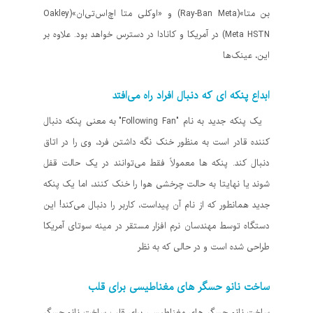
بن متا»(Ray-Ban Meta) و «اوکلی متا اچ‌اس‌تی‌ان»(Oakley
Meta HSTN) در آمریکا و کانادا در دسترس خواهد بود. علاوه بر
این، عینک‌ها
ابداع پنکه‌ ای که دنبال افراد راه می‌افتد
یک پنکه‌ جدید به نام "Following Fan" به معنی پنکه دنبال
کننده قادر است به منظور خنک نگه داشتن فرد، وی را در اتاق
دنبال کند. پنکه‌ ها معمولاً فقط می‌توانند در یک حالت قفل
شوند یا نهایتا به حالت چرخشی هوا را خنک کنند، اما یک پنکه‌
جدید همانطور که از نام آن پیداست، کاربر را دنبال می‌کند! این
دستگاه توسط مهندسان نرم افزار مستقر در مینه سوتای آمریکا
طراحی شده است و در حالی که به نظر
ساخت نانو حسگر‌ های مغناطیسی برای قلب
ساخت نانو حسگر‌ های مغناطیسی برای قلب ساخت نانو حسگر‌