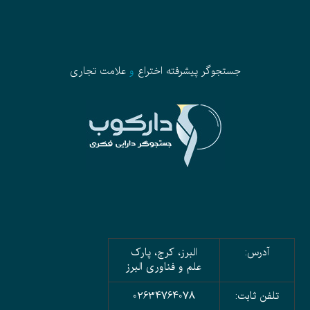
جستجوگر پیشرفته
اختراع
و
علامت تجاری
آدرس:
البرز، کرج، پارک
علم و فناوری البرز
تلفن ثابت:
02634764078