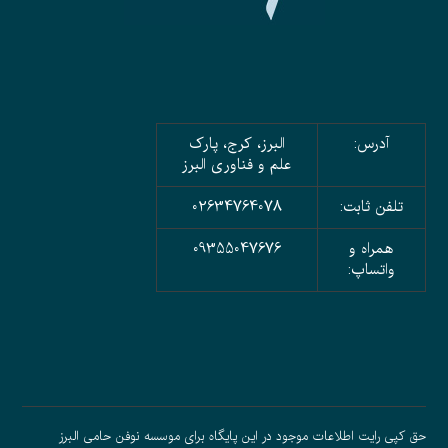
آدرس:
البرز، کرج، پارک
علم و فناوری البرز
تلفن ثابت:
02634764078
همراه و
09355047676
واتساپ:
حق کپی رایت اطلاعات موجود در این پایگاه برای موسسه نوفن حامی البرز