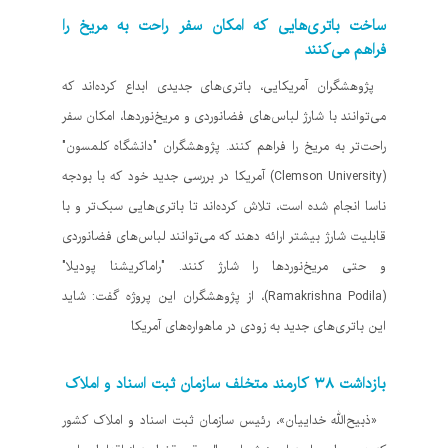
ساخت باتری‌هایی که امکان سفر راحت به مریخ را
فراهم می‌کنند
پژوهشگران آمریکایی، باتری‌های جدیدی ابداع کرده‌اند که
می‌توانند با شارژ لباس‌های فضانوردی و مریخ‌نوردها، امکان سفر
راحت‌تر به مریخ را فراهم کنند. پژوهشگران "دانشگاه کلمسون"
(Clemson University) آمریکا در بررسی جدید خود که با بودجه
ناسا انجام شده است، تلاش کرده‌اند تا باتری‌هایی سبک‌تر و با
قابلیت شارژ بیشتر ارائه دهند که می‌توانند لباس‌های فضانوردی
و حتی مریخ‌نوردها را شارژ کنند. "راماکریشنا پودیلا"
(Ramakrishna Podila)، از پژوهشگران این پروژه گفت: شاید
این باتری‌های جدید به زودی در ماهواره‌های آمریکا
بازداشت ۳۸ کارمند متخلف سازمان ثبت اسناد و املاک
«ذبیح‌الله خداییان»، رئیس سازمان ثبت اسناد و املاک کشور