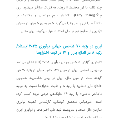
چند ثانیه با نور مختلط، از روشن به تاریک سازگار می‌شود. لری
چنگ(Larry Cheng)، دانشیار علوم مهندسی و مکانیک در
دانشگاه ایالتی پنسیلوانیا می‌گوید: خودروهای خودران در معرض
ترکیبی از سطوح نور در حال استفاده قرار می‌گیرند. برای مثال،
ایران در رتبه ۷۰ شاخص جهانی نوآوری ۲۰۲۵ ایستاد/
رتبه ۸ در اندازه بازار و ۱۴ در ثبت اختراع‌ها
تازه‌ترین گزارش شاخص جهانی نوآوری ۲۰۲۵ (GII) نشان می‌دهد
جمهوری اسلامی ایران در میان ۱۳۹ کشور جهان در رتبه ۷۰ قرار
گرفته است. در عین حال، ایران در برخی شاخص‌ها همچون
«اندازه بازار داخلی» با رتبه ۸ و «ثبت اختراع‌ها نسبت به تولید
ناخالص داخلی» با رتبه ۱۴ جایگاهی درخور توجه کسب کرده
است. امیرعباس محمدی کوشکی، کارشناس کمیته نوآوری
سازمان ملل متحد و سرپرست تیم ملی اختراعات و نوآوری ایران
در گفت‌وگو با ایسنا با اشاره به انتشار گزارش