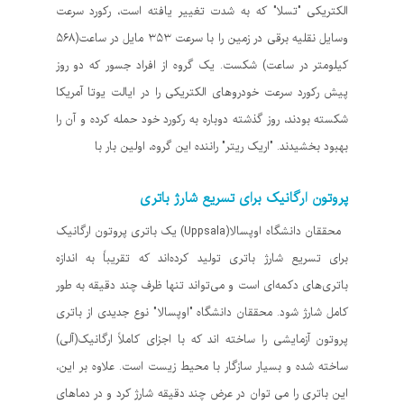
الکتریکی "تسلا" که به شدت تغییر یافته است، رکورد سرعت
وسایل نقلیه برقی در زمین را با سرعت ۳۵۳ مایل در ساعت(۵۶۸
کیلومتر در ساعت) شکست. یک گروه از افراد جسور که دو روز
پیش رکورد سرعت خودروهای الکتریکی را در ایالت یوتا آمریکا
شکسته بودند، روز گذشته دوباره به رکورد خود حمله کرده و آن را
بهبود بخشیدند. "اریک ریتر" راننده این گروه، اولین بار با
پروتون ارگانیک برای تسریع شارژ باتری
محققان دانشگاه اوپسالا(Uppsala) یک باتری پروتون ارگانیک
برای تسریع شارژ باتری تولید کرده‌اند که تقریباً به اندازه
باتری‌های دکمه‌ای است و می‌تواند تنها ظرف چند دقیقه به طور
کامل شارژ شود. محققان دانشگاه "اوپسالا" نوع جدیدی از باتری
پروتون آزمایشی را ساخته اند که با اجزای کاملاً ارگانیک(آلی)
ساخته شده و بسیار سازگار با محیط زیست است. علاوه بر این،
این باتری را می توان در عرض چند دقیقه شارژ کرد و در دماهای