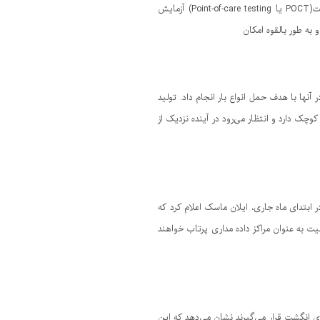
را برای آزمایش تشخیصی آنتی بیوتیک بر بالین بیمار هموار می‌سازد. آزمایش تشخیصی بر بالین بیمار یا آزمایش در نقطه مراقبت(POCT یا Point-of-care testing) آزمایش
به طور بالقوه امکان
نها با هدف حمل انواع بار انجام داد. تولید
 دارد و انتظار می‌رود در آینده نزدیک از
ابتدای ماه جاری، ایلان ماسک اعلام کرد که
برای فعالیت به‌ عنوان مراکز داده مداری پرتاب خواهند
یدنی که روی انگشت قرار می‌گیرند نشان می‌دهد که این