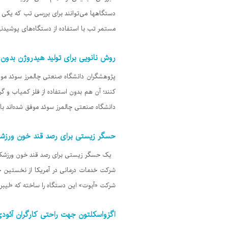
مستمر تب با استفاده از دستگاه‌های پوشیدنی" در ۱۴ دسامبر در مجله Scientific Reports منتشر کردند. محققان دانشگاه کال
روش نانویی برای تولید هیدروژن بدون ن
پژوهشگران دانشگاه صنعتی چالمرز سوئد موفق شد
کنند؛ آن هم بدون استفاده از فلز کمیاب و گر
دانشگاه صنعتی چالمرز سوئد موفق شده‌اند با اس
حسگر زیستی برای رصد قند خون ورزشک
یک حسگر زیستی برای رصد قند خون ورزشکار
شرکت خدمات درمانی در آمریکا از نخستین ح
شرکت «آبوت» این دستگاه را ساخته که «لیبر سنس» (Liber Sense) ن
اگزواسکلتون جهت راحتی کارگران آئود