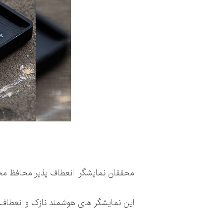
محققان نمایشگر انعطاف پذیر محافظ محیط
این نمایشگر های هوشمند نازک و انعطاف پذیر، ساخت شرکت Bodle و توسط محق