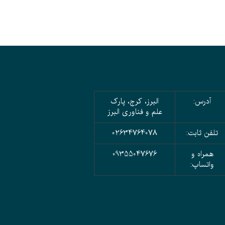
آدرس:
البرز، کرج، پارک
علم و فناوری البرز
تلفن ثابت:
02634764078
همراه و
09355047676
واتساپ: