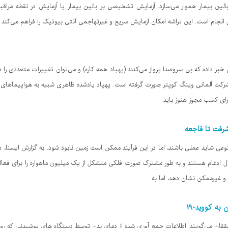
جام است. این تراشه امکان آزمایش سریع و غیرتهاجمی آنتی بیوتیک را فراهم می‌کند و 
داده که بی سروصدا پرواز می‌کنند (پهپاد همه کاره) و می‌توان تغییرات متعددی را در آ
رکت آلمانی وینگ کوپتر صورت گرفته است. پهپاد یادشده ظاهری شبیه به هواپیماهای کوچک
برای کسب مجوز هنوز باید
شرفت تا فاجعه
 شاید عملی باشند، اما در این فرآیند ممکن است زمین نابود شود. به گزارش ایسنا، در 
 او یعنی اسپیس‌ایکس و xAI در حال ادغام هستند و به ‌طور مشترک صورت ‌فلکی‌ متشکل از یک میلیون ماهواره را 
 و غیرممکن نشان دهد، اما به
ه کووید-۱۹
 تب یکی از علائم اصلی کووید-۱۹: محققان می‌گویند: اطلاعات جمع آوری شده از دمای بدن توسط دستگاه های پوش