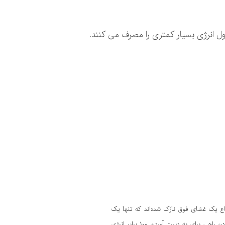
ل انرژی بسیار کمتری را مصرف می کنند.
 می‌کند) شیمی‌دانان موفق به ابداع یک غشای فوق نازک شده‌اند که تنها یک
مولکول ضخامت دارد و قادر به تولید ۱۰۰ برابری انرژی از آب شور است. شیمی‌دانان دانشگاه لیدن(Leiden) در هلند موفق به پیدا کردن راهی برای به دست آوردن ۱۰۰ برابر انرژی