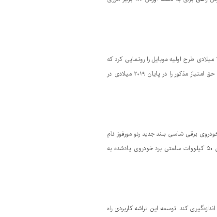
حق امتیاز اختراع دو موبایل منتشر شده است که دارای نمایشگرهایی هستند که کل دستگاه را در بر می گیرد. شیائومی در اواخر ۲۰۱۹ میلادی طرح اولیه موبایل را رونمایی کرد که
Mi Mix Alpha نام داشت و نمایشگر آن به طور کامل دستگاه را در بر گرفته بود. طبق گزارش وب سایت«لتس گو دیجیتال» شیائومی حق امتیاز مذکور را در پایان ۲۰۱۹ میلادی در
دروی برقی شاسی بلند جدید رنو مورفوز نام
دارد و برای حالت شهری یک باتری ۴۰ کیلووات ساعتی در آن نصب می‌شود اما با تقویت این باتری و نصب یک بسته باتری اضافی ۵۰ کیلووات ساعتی برد خودروی یادشده به
دازه‌گیری کند. توسعه این تراشه کاربردی راه