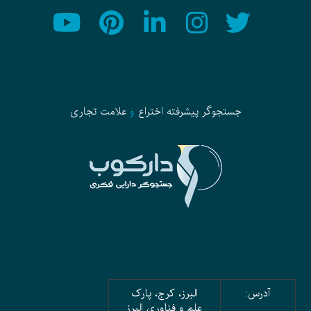
جستجوگر پیشرفته
اختراع
و
علامت تجاری
آدرس:
البرز، کرج، پارک
علم و فناوری البرز