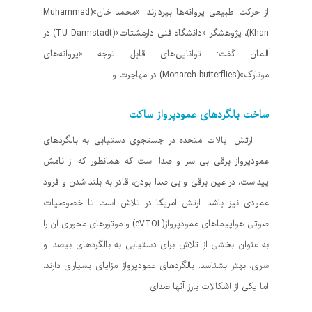
از حرکت طبیعی پروانه‌ها بپردازند. «محمد خان»(Muhammad
Khan)، پژوهشگر «دانشگاه فنی دارمشتات»(TU Darmstadt) در
آلمان گفت: توانایی‌های قابل توجه «پروانه‌های
مونارک»(Monarch butterflies) در مهاجرت و
ساخت بالگردهای عمودپرواز ساکت
ارتش ایالات متحده در جستجوی دستیابی به بالگردهای
عمودپرواز برقی بی سر و صدا است که همانطور که از نامش
پیداست، در عین برقی و بی صدا بودن، قادر به بلند شدن و فرود
عمودی نیز باشد. ارتش آمریکا در تلاش است تا خصوصیات
صوتی هواپیماهای عمودپرواز(eVTOL) و موتورهای محوری آن را
به عنوان بخشی از تلاش برای دستیابی به بالگردهای بیصدا و
سری، بهتر بشناسد. بالگردهای عمودپرواز مزایای بسیاری دارند،
اما یکی از اشکالات بارز آنها صدای