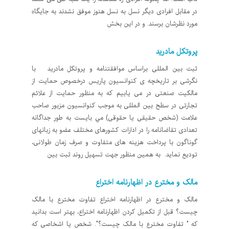
در مقابل افرادی دیگر نسل به نسل هنوز موفق نشدند به جایگاه
مورد نظرشان برسند. و در این بخش
پروتكل مادريد
ثبت بين المللی براساس موافقتنامه و پروتكل مادريد با
نگرشی بر تاريخچه ی كنوانسيون پاریس درخصوص حمايت از
مالكيت صنعتی در می يابيم كه به منظور حمايت از علائم
تجارتی در سطح بين المللی به موجب كنوانسيون مزبور صاحب
علامت (شخص حقيقی يا حقوقی) مي بايست به طور جداگانه
تعدادی تقاضانامه را در ادارات كشورهای مختلف عضو به زبانهای
گوناگون با پرداخت هزينه های متفاوت و صرف زمان طولانی،
توديع نمايد. به همين منظور جهت تسهيل روند ثبت بين
مالک و مخترع در اظهارنامه اختراع
مالک و مخترع در اظهارنامه اختراع تفاوت مخترع با مالک
چیست؟ قبل از تکمیل کردن اظهارنامه اختراع، بهتر است بدانید
که " تفاوت مخترع با مالک چیست؟". شخص یا اشخاصی که