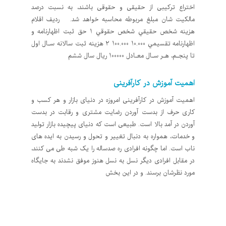
اختراع ترکیبی از حقیقی و حقوقی باشند، به نسبت درصد
مالکیت شان مبلغ مربوطه محاسبه خواهد شد. ردیف اقلام
هزينه شخص حقيقي شخص حقوقي 1 حق ثبت اظهارنامه و
اظهارنامه تقسيمي 10.000 100.000 2 هزينه ثبت سالانه سـال اول
تا پنجـم، هـر سـال معـادل 100000 ريال سال ششم
اهمیت آموزش در کارآفرینی
اهمیت آموزش در کارآفرینی امروزه در دنیای بازار و هر کسب و
کاری حرف از بدست آوردن رضایت مشتری و رقابت در بدست
آوردن در آمد بالا است. طبیعی است که دنیای پیچیده بازار تولید
و خدمات، همواره به دنبال تغییر و تحول و رسیدن به ایده های
ناب است. اما چگونه افرادی ره صدساله را یک شبه طی می کنند،
در مقابل افرادی دیگر نسل به نسل هنوز موفق نشدند به جایگاه
مورد نظرشان برسند. و در این بخش