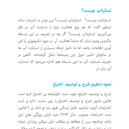
استارتاپ چیست؟
استارتاپ چیست؟ استارتاپ چیست؟ می توان در ادبیات ساده
اینطور گفت که هر نوع فعالیت نوپا را استارت آپ در نظر
می‌گیریم. استارتاپ چیست؟ اگر چه در تعریف بر این مسئله
تاکیدی وجود ندارد که حتماً فعالیت آن در حوزه تکنولوژی یا فن
آوری اطلاعات باشد، اما به دلیل اینکه بسیاری از استارت آپ ها
در سالهای اخیر، حول این زمینه‌ها شکل گرفته‌اند، گاهی در
تعریف استارت آپ به این مسئله هم اشاره می‌شود که استارت
آپ باید در
نحوه تنظیم شرح و توصیف اختراع
شرح و توصیف اختراع جهت ثبت اظهارنامه ی اختراع لازم است
فایلی حاوی شرح و توصیف اختراع را روی سایت اداره ی ثبت
اختراعات آپلود نمایید. فایل ارسالی طبق بند ج ماده ی 6 قانون
ثبت اختراعات مصوب سال 1386 باید دارای ویژگی های ذیل
باشد. چنانچه پس از مطالعه ی مطالب ذیل سوالی برایتان ایجاد
شد میتوانید به تالار گفتگوی سایت نوفن مراجعه کرده مطالب