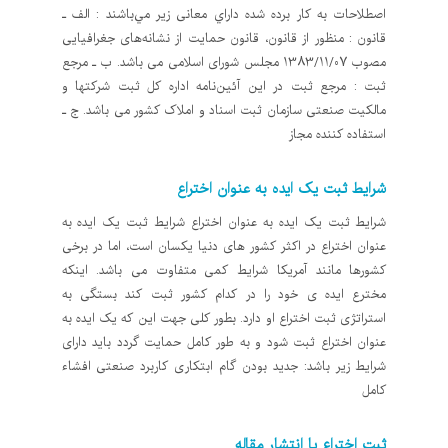
اصطلاحات به كار برده شده داراي معانی زير مي‌باشند : الف ـ
قانون : منظور از قانون، قانون حمايت از نشانه‌های جغرافيایی
مصوب 1383/11/07 مجلس شورای اسلامی می باشد. ب ـ مرجع
ثبت : مرجع ثبت در اين آئين‌نامه اداره كل ثبت شركتها و
مالكيت صنعتی سازمان ثبت اسناد و املاک كشور می باشد. ج ـ
استفاده كننده مجاز
شرایط ثبت یک ایده به عنوان اختراع
شرایط ثبت یک ایده به عنوان اختراع شرایط ثبت یک ایده به
عنوان اختراع در اکثر کشور های دنیا یکسان است، اما در برخی
کشورها مانند آمریکا شرایط کمی متفاوت می باشد. اینکه
مخترع ایده ی خود را در کدام کشور ثبت کند بستگی به
استراتژی ثبت اختراع او دارد. بطور کلی جهت این که یک ایده به
عنوان اختراع ثبت شود و به طور کامل حمایت گردد باید دارای
شرایط زیر باشد: جدید بودن گام ابتکاری کاربرد صنعتی افشاء
کامل
ثبت اختراع یا انتشار مقاله