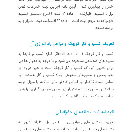
اختراع را پیگیری کند. آیین نامه اجرایی ثبت اختراعات فصل
اول : تسليم اظهارنامه ماده 2 ثبت اختراع مستلزم تسليم
اظهارنامه به مرجع ثبت است. ماده 3 اظهارنامه ثبت اختراع بايد
در سه نسخه
تعریف کسب و کار کوچک و مراحل راه اندازی آن
کسب و کار کوچک (Small business) اندازه کسب و کارها به
شیوه های مختلفی سنجیده می شود و با توجه به معیار ها می
توان تعیین کرد که کسب و کار کوچک است یا خیر. موارد زیر
تنها بعضی از معیارهای سنجش ابعاد کسب و کار هستند : بر
اساس تعداد کارکنان بر اساس گردش مالی سالانه یا میزان درآمد
سالانه بر اساس تعداد مشتریان بر اساس سرمایه گذاری اولیه بر
اساس سن کسب و کار گاهی یک کسب و
آئين‎نامه ثبت نشانه‌های جغرافيايی
آئين‌نامه نشان های جغرافيايی فصل اول ـ كليات آئين‌نامه
نشان های جغرافيايی ماده 1 در آئين‌نامه نشان های جغرافيايی