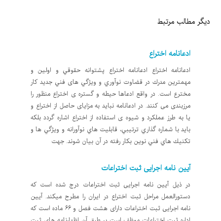
دیگر مطالب مرتبط
ادعانامه اختراع
ادعانامه اختراع ادعانامه اختراع پشتوانه حقوقي و اولين و
مهمترين مدرك در قضاوت نوآوري و ويژگي های فني جديد كار
مخترع است. در واقع ادعاها حیطه و گستره ی اختراع منظور را
مرزبندی می کنند. در ادعانامه نبايد به مزايای حاصل از اختراع و
یا به طرز عملکرد و شیوه ی استفاده از اختراع اشاره گردد بلكه
بايد با شماره گذاري ترتيبي، قابليت هاي نوآورانه و ويژگي ها و
تكنيك هاي فني نوین بکار رفته در آن بیان شوند. جهت
آیین نامه اجرایی ثبت اختراعات
در ذیل آیین نامه اجرایی ثبت اختراعات درج شده است که
دستورالعمل مراحل ثبت اختراع در ایران را مطرح میکند. آیین
نامه اجرایی ثبت اختراعات دارای هشت فصل و 66 ماده است که
اداره ثبت اختراعات موظف است بر طبق آن اظهارنامه های ثبت