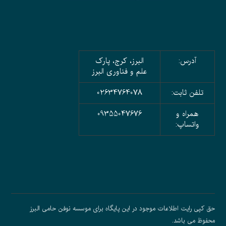
آدرس:
البرز، کرج، پارک
علم و فناوری البرز
تلفن ثابت:
02634764078
همراه و
09355047676
واتساپ:
حق کپی رایت اطلاعات موجود در این پایگاه برای موسسه نوفن حامی البرز
محفوظ می باشد.