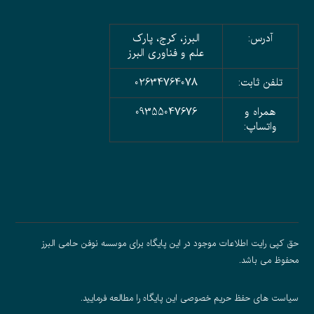
آدرس:
البرز، کرج، پارک
علم و فناوری البرز
تلفن ثابت:
02634764078
همراه و
09355047676
واتساپ:
حق کپی رایت اطلاعات موجود در این پایگاه برای موسسه نوفن حامی البرز
محفوظ می باشد.
سیاست های حفظ حریم خصوصی
این پایگاه را مطالعه فرمایید.