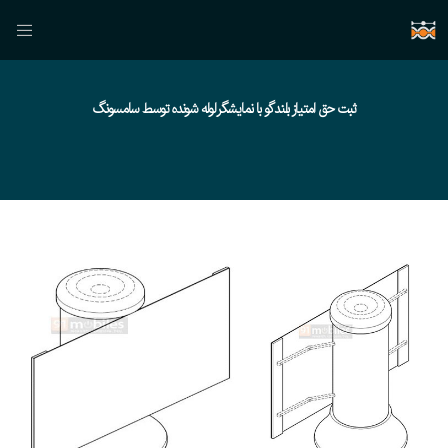
ثبت حق امتیاز بلندگو با نمایشگر لوله شونده توسط سامسونگ