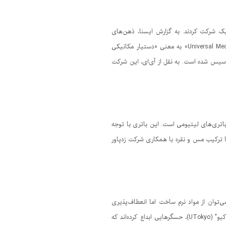
ک شرکت کردند. به گزارش ایسنا، ذهن‌های
درخشان مهندسی از غول‌های فناوری برای یک سرمایه‌گذاری جدید با هم همکاری می‌کنند. شرکت «UMA» یا «Universal Mechanical Assistant» به معنی «دستیار مکانیکی
یس شده است. به نقل از آی‌ای، این شرکت
ز باتری‌های لیتیومی است. این باتری با توجه
ا ترکیب مس و نقره با همکاری شرکت زدپاور
می‌توان از مواد نرم ساخت اما انعطاف‌پذیری
چنین ربات‌هایی محدود به استفاده از حسگرهای سفت و سختی است که برای کنترل آنها ضروری هستند. پژوهشگران "دانشگاه توکیو" (UTokyo)، حسگرهایی ابداع کرده‌اند که