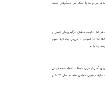
بات‌ها می‌توانند با کمک این حسگرهای جدید،
دی ظاهر شد. نتیجه کاهش درگیری‌های اتمی و
افزایش خروجی برق بود، تا جایی که ولتاژ و پایداری همزمان صعود کردند. به گزارش ایسنا، گروهی از پژوهشگران در دانشگاه باسک (UPV/EHU) اسپانیا با افزودن یک لایه بسیار
گاه‌های مدرن، کارگران معمولا ملزم به حمل یا حتی پوشیدن تعداد زیادی دستگاه الکترونیکی هستند. کلاه هوشمند(SmartHat) برای آسان‌تر کردن کارها، با ادغام حجم زیادی
از ابزارها در یک کلاه ایمنی طراحی شده است. کلاه هوشمند که توسط استارتاپ هندی Proxgy ساخته شده است موفق به دریافت جایزه بهترین طراحی هند در سال ۲۰۲۳ و