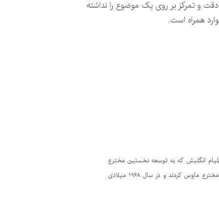
مولا توانایی دقت و تمرکز بر روی یک موضوع را نداشته
وارد همراه است.
یانه درگذشته است. ویلیام انگلیش که به توسعه نخستین مخترع
ماوس کمک کرده بود در ۲۶ جولای و در سن ۹۱ سالگی درگذشته است. او همراه داگلاس انگلبارت در انستیتو تحقیقات استنفورد مخترع ماوس کردند و در سال ۱۹۶۸ میلادی