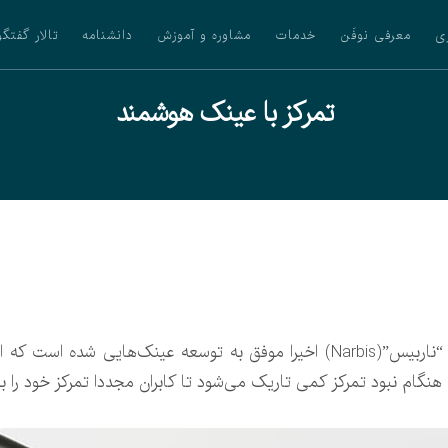
ی
معرفی نوفَن
خدمات
مشاوره و آموزش
دانشنامه
تالار گفتگو
تمرکز با عینک هوشمند
تمرکز با عینک هوشمند: شرکت آمریکایی “ناربیس”(Narbis) اخیرا موفق به توسعه عی
ام نبود تمرکز کمی تاریک می‌شود تا کابران مجددا تمرکز خود را به