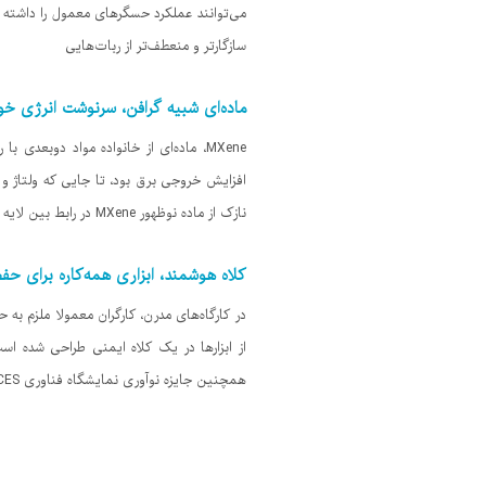
می‌توانند عملکرد حسگرهای معمول را داشته با
سازگارتر و منعطف‌تر از ربات‌هایی
ماده‌ای شبیه گرافن، سرنوشت انرژی خور
MXene، ماده‌ای از خانواده مواد دوب
نازک از ماده نوظهور MXene در رابط بین لایه الکترون‌بر و جذب‌کننده پروسکایت، موفق شدند بازده تبدیل انرژی یک سلول خورشیدی پروسکایت را به
کلاه هوشمند، ابزاری همه‌کاره برای حف
همچنین جایزه نوآوری نمایشگاه فناوری CES شده است. اول و مهمتر از همه، این کلاه واقعا از کاربران در برابر ضربه به سر محافظت