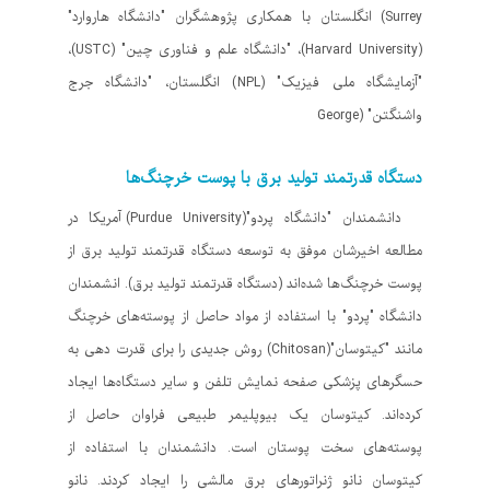
Surrey) انگلستان با همکاری پژوهشگران "دانشگاه هاروارد"
(Harvard University)، "دانشگاه علم و فناوری چین" (USTC)،
"آزمایشگاه ملی فیزیک" (NPL) انگلستان، "دانشگاه جرج
واشنگتن" (George
دستگاه قدرتمند تولید برق با پوست خرچنگ‌ها
دانشمندان "دانشگاه پردو"(Purdue University) آمریکا در
مطالعه اخیرشان موفق به توسعه دستگاه قدرتمند تولید برق از
پوست خرچنگ‌ها شده‌اند (دستگاه قدرتمند تولید برق). انشمندان
دانشگاه "پردو" با استفاده از مواد حاصل از پوسته‌های خرچنگ
مانند "کیتوسان"(Chitosan) روش جدیدی را برای قدرت دهی به
حسگرهای پزشکی صفحه نمایش تلفن و سایر دستگاه‌ها ایجاد
کرده‌اند. کیتوسان یک بیوپلیمر طبیعی فراوان حاصل از
پوسته‌های سخت پوستان است. دانشمندان با استفاده از
کیتوسان نانو ژنراتورهای برق مالشی را ایجاد کردند. نانو