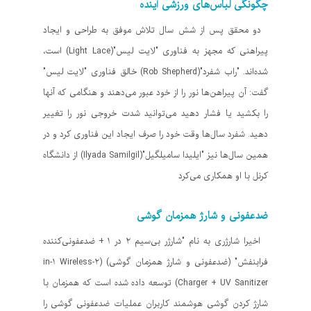
چگونگی لباس‌های ورزشی آینده
دو محقق پس از شش سال تلاش موفق به طراحی و ایجاد
پیراهنی که مجهز به فناوری "لایت لیس"(Light Lace) است،
شده‌اند. "راب شفرد"(Rob Shepherd) خالق فناوری "لایت لیس"
گفت: آن پیراهن‌ها نور را از خود عبور می‌دهند و هنگامی که آنها
را بکشید یا فشار دهید می‌توانید شدت خروجی نور را تغییر
دهید. شفرد سال‌ها وقت خود را صرف ایجاد این فناوری کرد و در
همین سال‌ها نیز "ایلیدا سامیلگیل"(Ilyada Samilgil) از دانشگاه
کرنل با او همکاری می‌کرد
ضدعفونی و شارژ همزمان گوشی
اخیرا شارژری به نام "شارژر بی‌سیم ۲ در ۱ + ضدعفونی‌کننده
فرابنفش" (ضدعفونی و شارژ همزمان گوشی) (۲-in-۱ Wireless
Charger + UV Sanitizer) توسعه داده شده است که همزمان با
شارژ کردن گوشی هوشمند کاربران عملیات ضدعفونی گوشی را