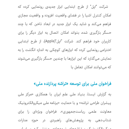
شرکت "اپل" از طرح ابتدایی ابزار جدیدی رونمایی کرده که
امکان کنترل اشیا را در فضای واقعیت افزوده و واقعیت مجازی
فراهم می‌کند و شاید یک ابزار جدید در ابعاد ناخن که با چند
حسگر بارگیری شده، بتواند امکان اتصال به ابزار دیگر را برای
کاربران خود فراهم کند. شرکت "اپل"(Apple)، از طرح ابتدایی
اختراعی رونمایی کرده که ابزارهای کوچکی به اندازه انگشت را به
نمایش می‌گذارد که این ابزارها با چندین حسگر بارگیری می‌شوند
که می‌توانند امکان تعامل با
فراخوان ملی برای توسعه «تراشه پردازنده ملی»
به گزارش ایسنا، بنیاد ملی علم ایران با همکاری «مرکز ملی
پیشران طراحی تراشه» و با حمایت «برنامه ملی میکروالکترونیک
معاونت علمی ریاست‌جمهوری»، فراخوان ویژه‌ای را برای
شتاب‌دهی به پژوهش‌های راهبردی در حوزه مدارات
میکروالکترونیک و تراشه‌های نیمه‌هادی منتشر کرد. بر اساس