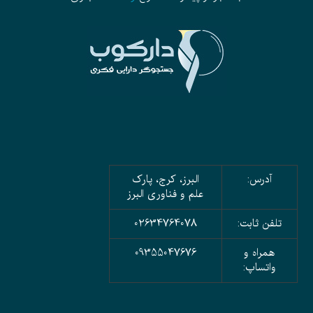
آدرس:
البرز، کرج، پارک
علم و فناوری البرز
تلفن ثابت:
02634764078
همراه و
09355047676
واتساپ: