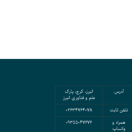
آدرس:
البرز، کرج، پارک
علم و فناوری البرز
تلفن ثابت:
02634764078
همراه و
09355047676
واتساپ: