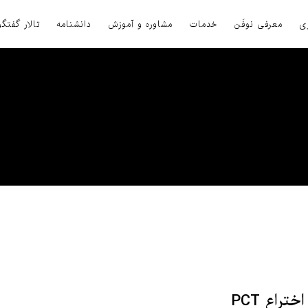
ی
معرفی نوفَن
خدمات
مشاوره و آموزش
دانشنامه
تالار گفتگو
معاهده همکاری ثبت اختراع PCT
معاهده همکاری ثبت اختراع PCT یا Patent Cooperation Treaty یک پیمان
 اختراع ثبت شده در این معاهده، در کلیه کشور های عضو تنها با ارائه یک اظهارنا
 مخترعی که در این معاهده اظهارنامه خود را ثبت کند، می تواند در کلیه کشور
بر اساس همین اظهارنامه و با توجه به حق تقدم اولین افشاء آن انجام دهد.
معاهده PCT برای اولین بار
به 18 کشور افزایش یافت. در حال حاضر (سال 1395) 152 کشور عضو این معاهده
ن المللی را برای اعضای خود فراهم می کنند. این کشور ها شامل کلیه کشورهای ت
ز کشورهای در حال توسعه می باشند. کشور ایران نیز عضو این معاهده می باشد.
راع PCT