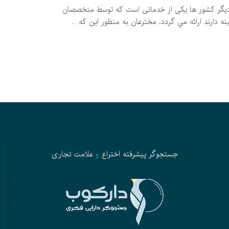
 دیگر کشور ها یکی از خدماتی است كه توسط متخصصان
نه دارند ارائه مي گردد. مخترعان به منظور این که…
جستجوگر پیشرفته
اختراع
و
علامت تجاری