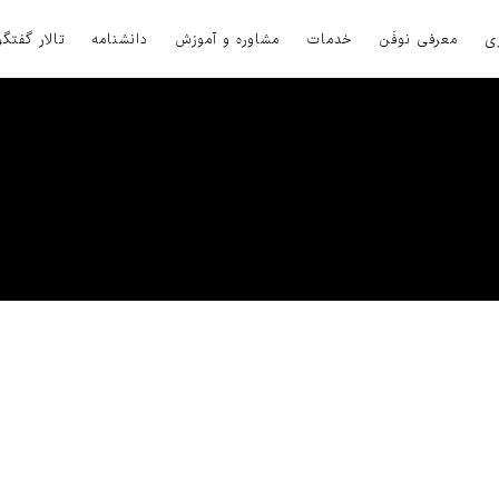
ی
معرفی نوفَن
خدمات
مشاوره و آموزش
دانشنامه
تالار گفتگو
مالکیت فکری
یاست های کلی کشور در خصوص توسعه تولید و صادرات محصولات با فناوری برتر ت
مالکیت فکری (Intellectual Property) در بعد ملی و بین المللی از اهمیت ویژه ای برخورد
ی از قوانین ومقرراتی است که از فعالیت ها و محصولات ناشی از فکر، خلاقیت
در این راستا یک سری حقوق مادی محدود به زمان و حقوق معنوی دائمی به پدید آور