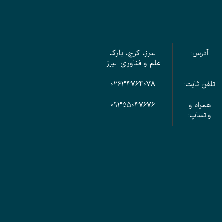
آدرس:
البرز، کرج، پارک
علم و فناوری البرز
تلفن ثابت:
02634764078
همراه و
09355047676
واتساپ: