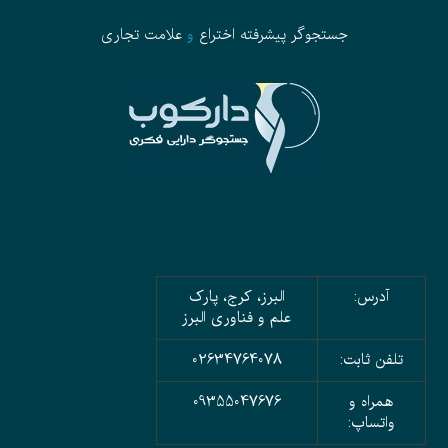
جستجوگر پیشرفته
اختراع
و
علامت تجاری
آدرس:
البرز، کرج، پارک
علم و فناوری البرز
تلفن ثابت:
02634764078
همراه و
09355047676
واتساپ: