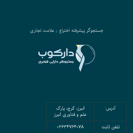
جستجوگر پیشرفته
اختراع
و
علامت تجاری
آدرس:
البرز، کرج، پارک
علم و فناوری البرز
تلفن ثابت:
02634764078