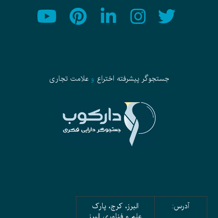
جستجوگر پیشرفته
اختراع
و
علامت تجاری
آدرس:
البرز، کرج، پارک
علم و فناوری البرز