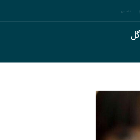
تماس
گل