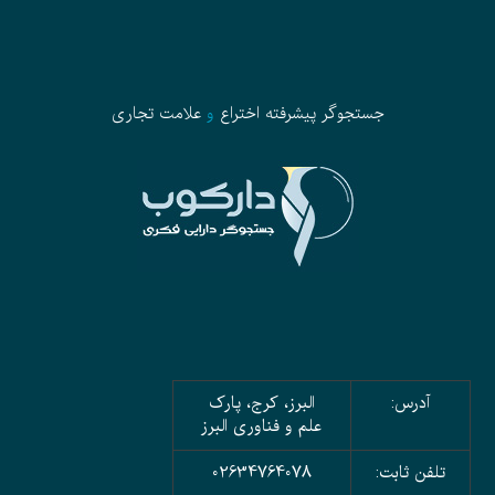
جستجوگر پیشرفته
اختراع
و
علامت تجاری
آدرس:
البرز، کرج، پارک
علم و فناوری البرز
تلفن ثابت:
02634764078