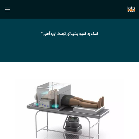
کمک به کمبود ونتیلاتور توسط “ریه آهنی”