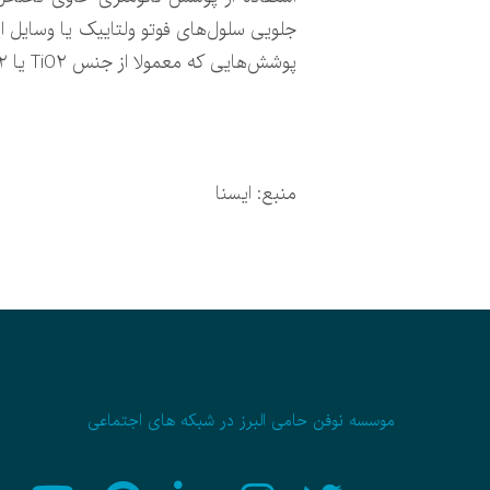
جلویی سلول‌های فوتو ولتاییک یا وسایل اپ
پوشش‌هایی که معمولا از جنس TiO۲ یا MgF۲ هستند، به روش‌هایی مانند سل ژل یا رسوب گذاری فیزیکی بخار (PVD) امکان پذیر است.
منبع: ایسنا
موسسه نوفن حامی البرز در شبکه های اجتماعی