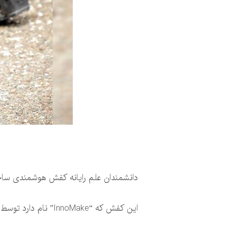
دانشمندان علم رایانه کفش هوشمندی ساخته‌ا
این کفش که “InnoMake” نام دارد توسط شرکت اتریشی “Tec-Innovation” ساخته شده و قیمت آن ۲۷۰۰ پوند است.