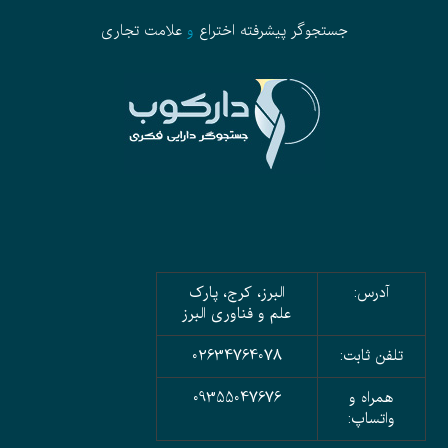
جستجوگر پیشرفته
اختراع
و
علامت تجاری
آدرس:
البرز، کرج، پارک
علم و فناوری البرز
تلفن ثابت:
02634764078
همراه و
09355047676
واتساپ: