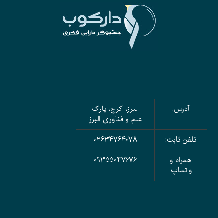
آدرس:
البرز، کرج، پارک
علم و فناوری البرز
تلفن ثابت:
02634764078
همراه و
09355047676
واتساپ: