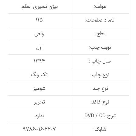
مولف:
بیژن نصیری اعظم
تعداد صفحات:
115
قطع :
رقعی
نوبت چاپ:
اول
سال چاپ :
1394
نوع چاپ:
تک رنگ
نوع جلد:
شومیز
نوع کاغذ:
تحریر
شرح DVD / CD:
ندارد
شابک:
9786001602207