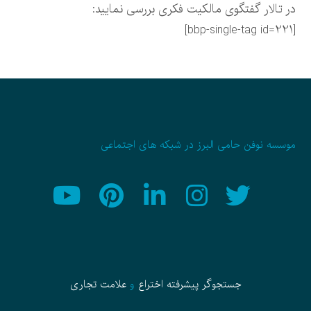
در تالار گفتگوی مالکیت فکری بررسی نمایید:
[bbp-single-tag id=221]
موسسه نوفن حامی البرز در شبکه های اجتماعی
جستجوگر پیشرفته
اختراع
و
علامت تجاری