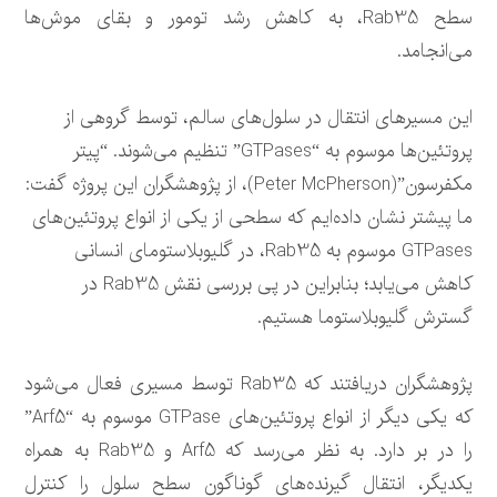
سطح Rab35، به کاهش رشد تومور و بقای موش‌ها
می‌انجامد.
این مسیرهای انتقال در سلول‌های سالم، توسط گروهی از
پروتئین‌ها موسوم به “GTPases” تنظیم می‌شوند. “پیتر
مکفرسون”(Peter McPherson)، از پژوهشگران این پروژه گفت:
ما پیشتر نشان داده‌ایم که سطحی از یکی از انواع پروتئین‌های
GTPases موسوم به Rab35، در گلیوبلاستومای انسانی
کاهش می‌یابد؛ بنابراین در پی بررسی نقش Rab35 در
گسترش گلیوبلاستوما هستیم.
پژوهشگران دریافتند که Rab35 توسط مسیری فعال می‌شود
که یکی دیگر از انواع پروتئین‌های GTPase موسوم به “Arf5”
را در بر دارد. به نظر می‌رسد که Arf5 و Rab35 به همراه
یکدیگر، انتقال گیرنده‌های گوناگون سطح سلول را کنترل