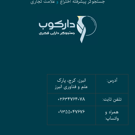
جستجوگر پیشرفته
اختراع
و
علامت تجاری
آدرس:
البرز، کرج، پارک
علم و فناوری البرز
تلفن ثابت:
02634764078
همراه و
09355047676
واتساپ: