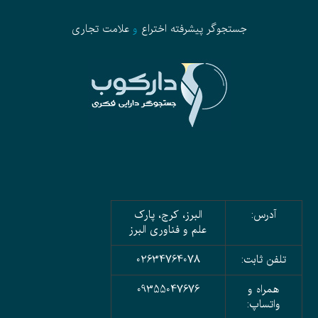
جستجوگر پیشرفته
اختراع
و
علامت تجاری
آدرس:
البرز، کرج، پارک
علم و فناوری البرز
تلفن ثابت:
02634764078
همراه و
09355047676
واتساپ: