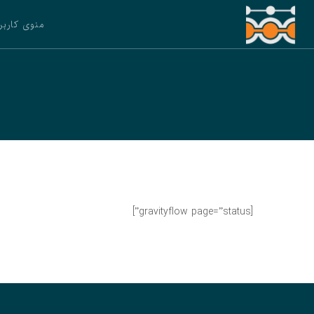
منوی کاربر
[gravityflow page=”status”]