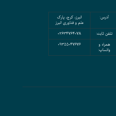
آدرس:
البرز، کرج، پارک
علم و فناوری البرز
تلفن ثابت:
02634764078
همراه و
09355047676
واتساپ: