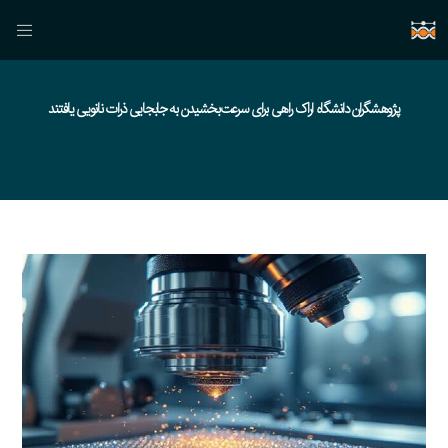
پژوهشگران دانشگاه اراک راهی برای سرعت‌بخشیدن به جابجایی ذرات نانویی یافتند