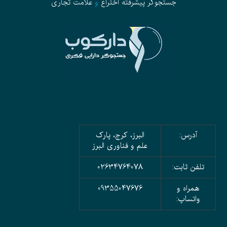
جستجوگر پیشرفته
اختراع
و
علامت تجاری
آدرس:
البرز، کرج، پارک
علم و فناوری البرز
تلفن ثابت:
02634764078
همراه و
09355047676
واتساپ: