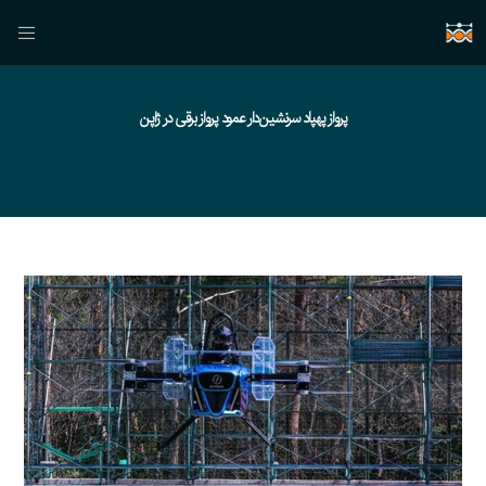
پرواز پهپاد سرنشین‌دار عمود پرواز برقی در ژاپن