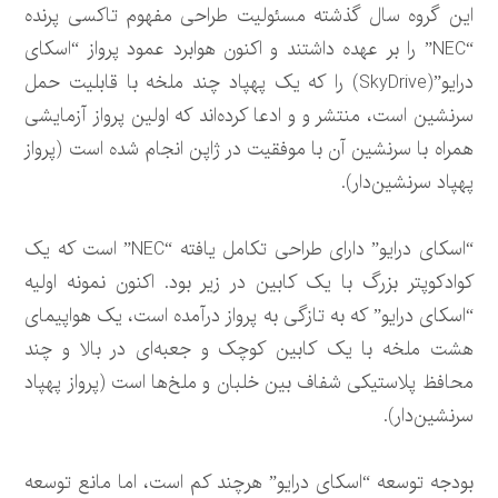
این گروه سال گذشته مسئولیت طراحی مفهوم تاکسی پرنده
“NEC” را بر عهده داشتند و اکنون هوابرد عمود پرواز “اسکای
درایو”(SkyDrive) را که یک پهپاد چند ملخه با قابلیت حمل
سرنشین است، منتشر و و ادعا کرده‌اند که اولین پرواز آزمایشی
همراه با سرنشین آن با موفقیت در ژاپن انجام شده است (پرواز
پهپاد سرنشین‌دار).
“اسکای درایو” دارای طراحی تکامل یافته “NEC” است که یک
کوادکوپتر بزرگ با یک کابین در زیر بود. اکنون نمونه اولیه
“اسکای درایو” که به تازگی به پرواز درآمده است، یک هواپیمای
هشت ملخه با یک کابین کوچک و جعبه‌ای در بالا و چند
محافظ پلاستیکی شفاف بین خلبان و ملخ‌ها است (پرواز پهپاد
سرنشین‌دار).
بودجه توسعه “اسکای درایو” هرچند کم است، اما مانع توسعه