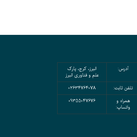
آدرس:
البرز، کرج، پارک
علم و فناوری البرز
تلفن ثابت:
02634764078
همراه و
09355047676
واتساپ: