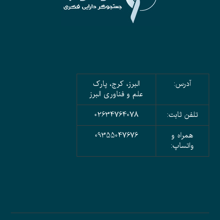
آدرس:
البرز، کرج، پارک
علم و فناوری البرز
تلفن ثابت:
02634764078
همراه و
09355047676
واتساپ: