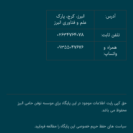
آدرس:
البرز، کرج، پارک
علم و فناوری البرز
تلفن ثابت:
02634764078
همراه و
09355047676
واتساپ:
حق کپی رایت اطلاعات موجود در این پایگاه برای موسسه نوفن حامی البرز
محفوظ می باشد.
سیاست های حفظ حریم خصوصی
این پایگاه را مطالعه فرمایید.