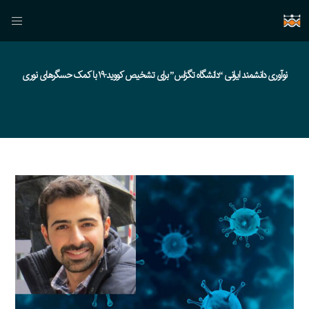
نوآوری دانشمند ایرانی “دانشگاه تگزاس” برای تشخیص کووید-۱۹ با کمک حسگرهای نوری