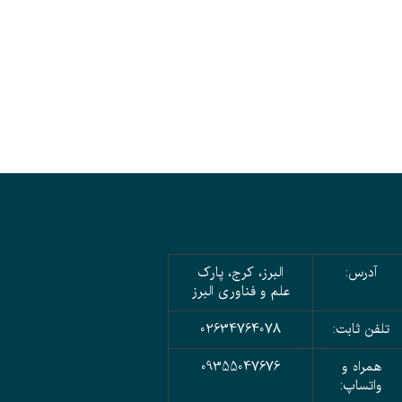
آدرس:
البرز، کرج، پارک
علم و فناوری البرز
تلفن ثابت:
02634764078
همراه و
09355047676
واتساپ: