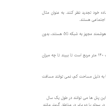
 استفاده خود تجدید نظر کنند. به عنوان مثال
 اجتماعی هستند.
گفته می شود در ماه مارس، یک بخش از یک بیمارستان در ووهان چین با کمک ربات ها که شامل 12 ربات هوشمند مجهز به شبکه 5G هستند، بدون
شرکت “اسکانیا”(Scania) در حال آزمایش یک کامیون خورشیدی مجهز به صفحات بزرگ فتوولتائیک با وسعت 140 متر مربع است تا ببیند تا چه میزان
ا به دلیل مساحت کم، نمی توانند مسافت
این پنل ها می توانند در طول یک سال
ا 10 درصد صرفه جویی در مصرف سوخت در سوئد یا دو برابر در مناطق گرمتر مانند