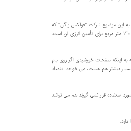
ه به این موضوع شرکت “فولکس واگن” که
صاحب شرکت سازنده کامیون “اسکانیا” است، در حال آزمایش یک تریلی با سلول های خورشیدی به مساحت 140 متر مربع برای تأمین انرژی آن است.
جه به اینکه صفحات خورشیدی اگر روی بام
 در حال حرکت بسیار بیشتر هم هست، می خواهد اقتصاد
رد استفاده قرار نمی گیرند هم می توانند