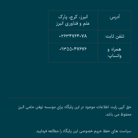
آدرس:
البرز، کرج، پارک
علم و فناوری البرز
تلفن ثابت:
02634764078
همراه و
09355047676
واتساپ:
حق کپی رایت اطلاعات موجود در این پایگاه برای موسسه نوفن حامی البرز
محفوظ می باشد.
سیاست های حفظ حریم خصوصی
این پایگاه را مطالعه فرمایید.